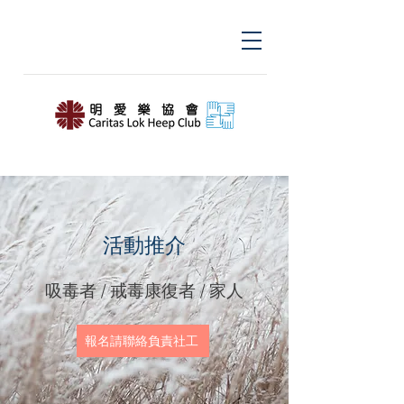
活動推介
​吸毒者 / 戒毒康復者 / 家人
報名請聯絡負責社工